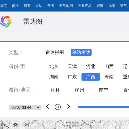
首页
预报
预警
雷达
云图
天气地图
专业产品
资讯
视频
节气
雷达图
类型：
雷达拼图
单站雷达
省份/市：
北京
天津
河北
山西
辽
湖南
广东
广西
海南
重
城市/地区：
桂林
柳州
南宁
百