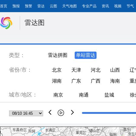
首页
预报
预警
雷达
云图
天气地图
专业产品
资讯
视频
节气
雷达图
类型：
雷达拼图
单站雷达
省份/市：
北京
天津
河北
山西
辽
湖南
广东
广西
海南
重
城市/地区：
南京
南通
盐城
徐