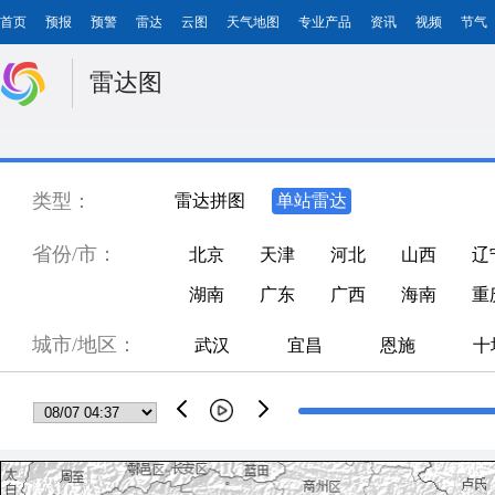
首页
预报
预警
雷达
云图
天气地图
专业产品
资讯
视频
节气
雷达图
类型：
雷达拼图
单站雷达
省份/市：
北京
天津
河北
山西
辽
湖南
广东
广西
海南
重
城市/地区：
武汉
宜昌
恩施
十