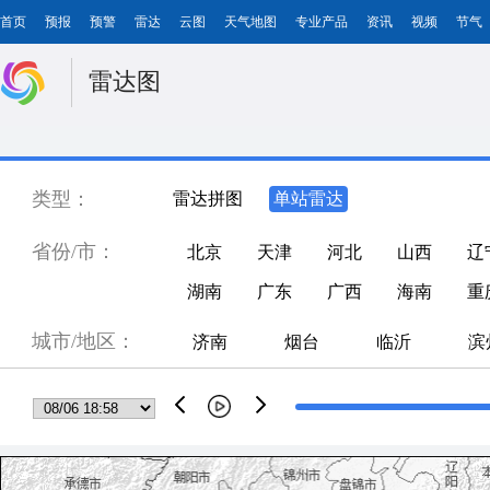
首页
预报
预警
雷达
云图
天气地图
专业产品
资讯
视频
节气
雷达图
类型：
雷达拼图
单站雷达
省份/市：
北京
天津
河北
山西
辽
湖南
广东
广西
海南
重
城市/地区：
济南
烟台
临沂
滨