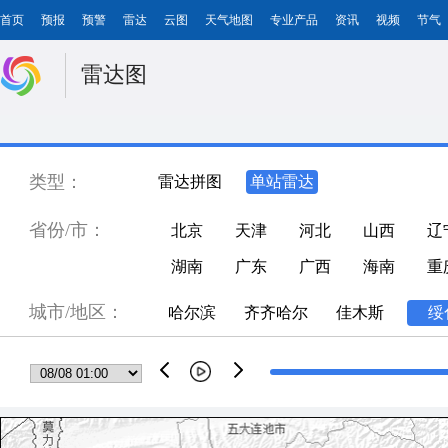
首页
预报
预警
雷达
云图
天气地图
专业产品
资讯
视频
节气
雷达图
类型：
雷达拼图
单站雷达
省份/市：
北京
天津
河北
山西
辽
湖南
广东
广西
海南
重
城市/地区：
哈尔滨
齐齐哈尔
佳木斯
绥