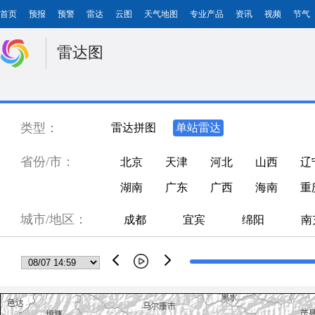
首页
预报
预警
雷达
云图
天气地图
专业产品
资讯
视频
节气
雷达图
类型：
雷达拼图
单站雷达
省份/市：
北京
天津
河北
山西
辽
湖南
广东
广西
海南
重
城市/地区：
成都
宜宾
绵阳
南