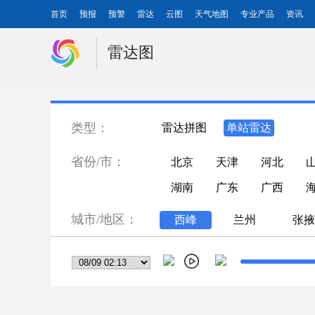
首页
预报
预警
雷达
云图
天气地图
专业产品
资讯
雷达图
类型：
雷达拼图
单站雷达
省份/市：
北京
天津
河北
湖南
广东
广西
城市/地区：
西峰
兰州
张掖