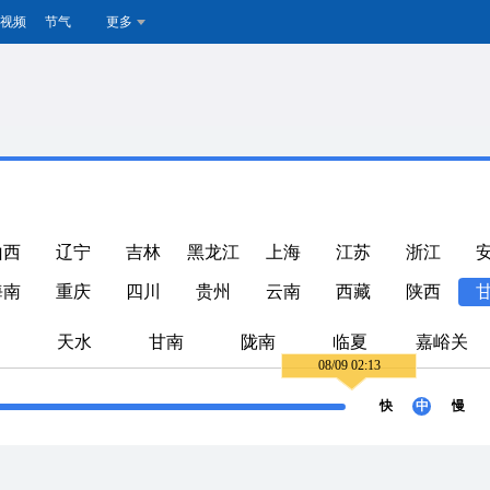
视频
节气
更多
山西
辽宁
吉林
黑龙江
上海
江苏
浙江
海南
重庆
四川
贵州
云南
西藏
陕西
天水
甘南
陇南
临夏
嘉峪关
08/09 02:13