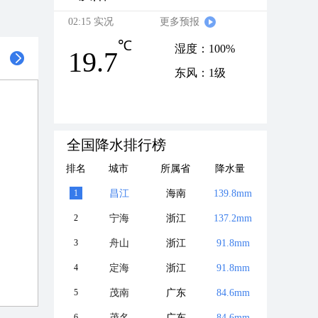
02:15 实况
更多预报
℃
湿度：100%
19.7
东风：1级
全国降水排行榜
排名
城市
所属省
降水量
1
昌江
海南
139.8mm
2
宁海
浙江
137.2mm
3
舟山
浙江
91.8mm
4
定海
浙江
91.8mm
5
茂南
广东
84.6mm
6
茂名
广东
84.6mm