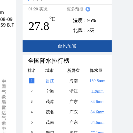
01:20 实况
更多预报
℃
湿度：95%
27.8
北风：3级
台风预警
全国降水排行榜
排名
城市
所属省
降水量
1
昌江
海南
139.8mm
2
宁海
浙江
119mm
3
茂港
广东
84.6mm
4
茂名
广东
84.6mm
5
茂南
广东
84.6mm
6
普陀
浙江
77.1mm