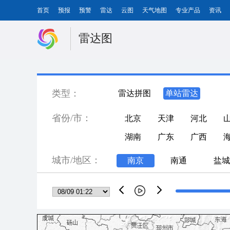
首页
预报
预警
雷达
云图
天气地图
专业产品
资讯
雷达图
类型：
雷达拼图
单站雷达
省份/市：
北京
天津
河北
湖南
广东
广西
城市/地区：
南京
南通
盐城