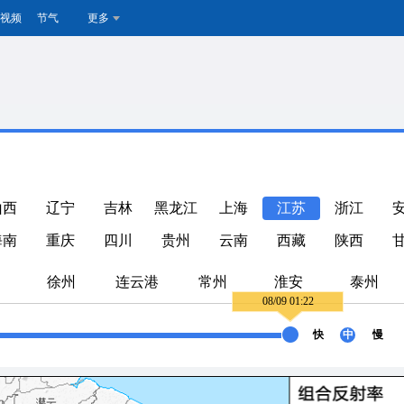
视频
节气
更多
山西
辽宁
吉林
黑龙江
上海
江苏
浙江
海南
重庆
四川
贵州
云南
西藏
陕西
徐州
连云港
常州
淮安
泰州
08/09 01:22