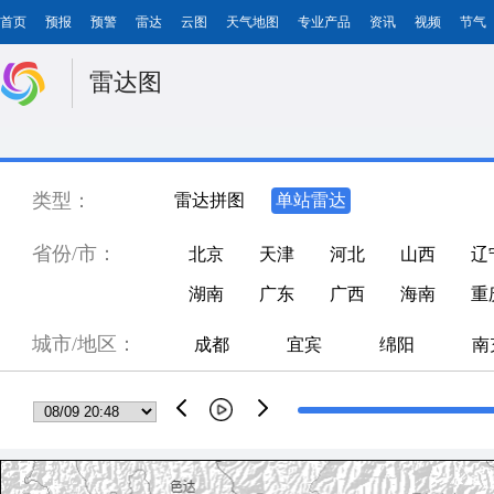
首页
预报
预警
雷达
云图
天气地图
专业产品
资讯
视频
节气
雷达图
类型：
雷达拼图
单站雷达
省份/市：
北京
天津
河北
山西
辽
湖南
广东
广西
海南
重
城市/地区：
成都
宜宾
绵阳
南