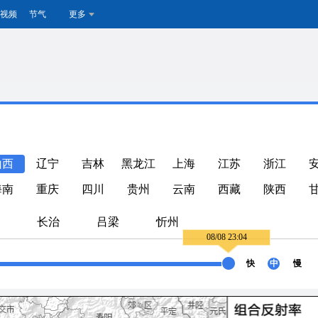
视频
节气
更多
山西
辽宁
吉林
黑龙江
上海
江苏
浙江
海南
重庆
四川
贵州
云南
西藏
陕西
长治
吕梁
忻州
08/08 23:04