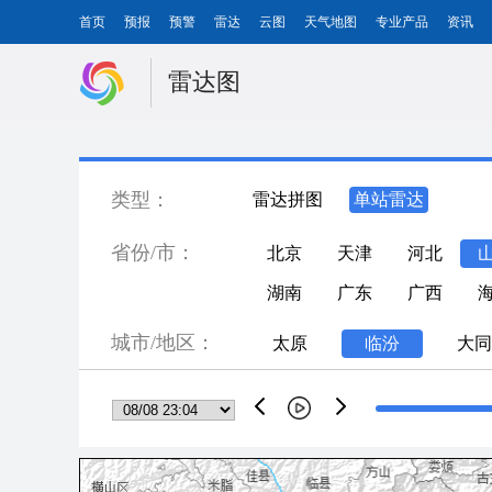
首页
预报
预警
雷达
云图
天气地图
专业产品
资讯
雷达图
类型：
雷达拼图
单站雷达
省份/市：
北京
天津
河北
湖南
广东
广西
城市/地区：
太原
临汾
大同