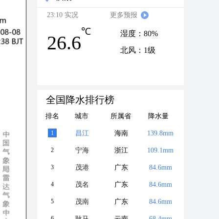
23:10 实况
更多预报
℃
湿度：80%
26.6
北风：1级
全国降水排行榜
排名
城市
所属省
降水量
1
昌江
海南
139.8mm
2
宁海
浙江
109.1mm
3
茂港
广东
84.6mm
4
茂名
广东
84.6mm
5
茂南
广东
84.6mm
6
耿马
云南
68.4mm