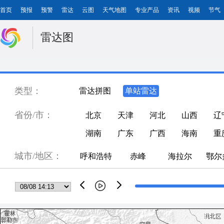
首页
预报
预警
雷达
云图
天气地图
专业产品
资讯
视频
节气
雷达图
类型：
雷达拼图
单站雷达
省份/市：
北京
天津
河北
山西
辽
湖南
广东
广西
海南
重
城市/地区：
呼和浩特
赤峰
海拉尔
鄂尔