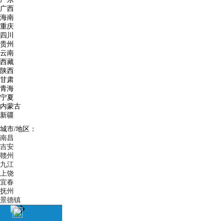
广西
海南
重庆
四川
贵州
云南
西藏
陕西
甘肃
青海
宁夏
内蒙古
新疆
城市/地区：
南昌
吉安
赣州
九江
上饶
宜春
抚州
景德镇