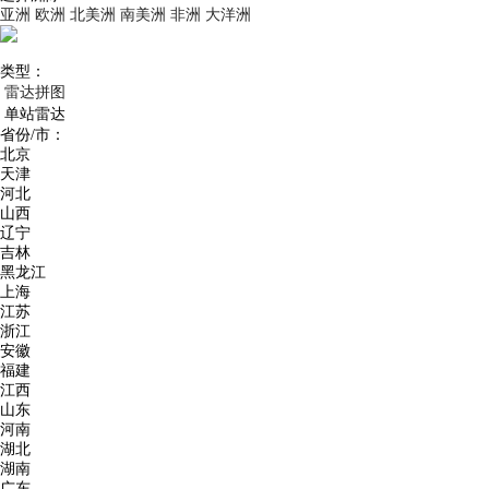
亚洲
欧洲
北美洲
南美洲
非洲
大洋洲
类型：
雷达拼图
单站雷达
省份/市：
北京
天津
河北
山西
辽宁
吉林
黑龙江
上海
江苏
浙江
安徽
福建
江西
山东
河南
湖北
湖南
广东