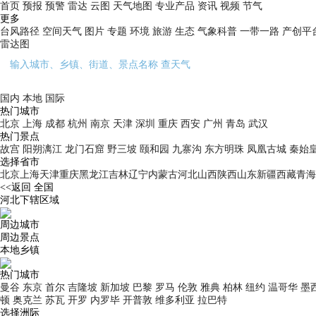
首页
预报
预警
雷达
云图
天气地图
专业产品
资讯
视频
节气
更多
台风路径
空间天气
图片
专题
环境
旅游
生态
气象科普
一带一路
产创平
雷达图
国内
本地
国际
热门城市
北京
上海
成都
杭州
南京
天津
深圳
重庆
西安
广州
青岛
武汉
热门景点
故宫
阳朔漓江
龙门石窟
野三坡
颐和园
九寨沟
东方明珠
凤凰古城
秦始
选择省市
北京
上海
天津
重庆
黑龙江
吉林
辽宁
内蒙古
河北
山西
陕西
山东
新疆
西藏
青海
<<返回
全国
河北
下辖区域
周边城市
周边景点
本地乡镇
热门城市
曼谷
东京
首尔
吉隆坡
新加坡
巴黎
罗马
伦敦
雅典
柏林
纽约
温哥华
墨
顿
奥克兰
苏瓦
开罗
内罗毕
开普敦
维多利亚
拉巴特
选择洲际