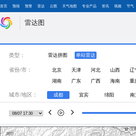
首页
预报
预警
雷达
云图
天气地图
专业产品
资讯
视频
节气
雷达图
类型：
雷达拼图
单站雷达
省份/市：
北京
天津
河北
山西
辽
湖南
广东
广西
海南
重
城市/地区：
成都
宜宾
绵阳
南