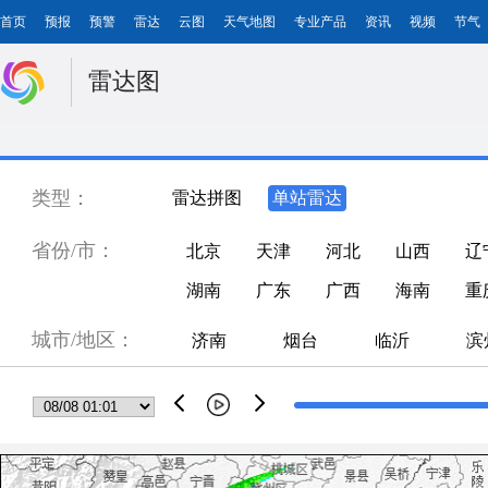
首页
预报
预警
雷达
云图
天气地图
专业产品
资讯
视频
节气
雷达图
类型：
雷达拼图
单站雷达
省份/市：
北京
天津
河北
山西
辽
湖南
广东
广西
海南
重
城市/地区：
济南
烟台
临沂
滨