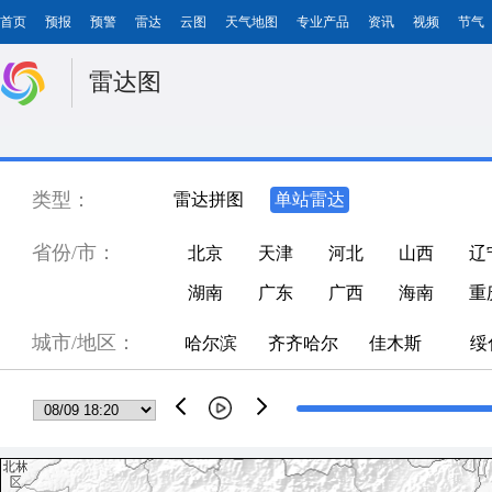
首页
预报
预警
雷达
云图
天气地图
专业产品
资讯
视频
节气
雷达图
类型：
雷达拼图
单站雷达
省份/市：
北京
天津
河北
山西
辽
湖南
广东
广西
海南
重
城市/地区：
哈尔滨
齐齐哈尔
佳木斯
绥