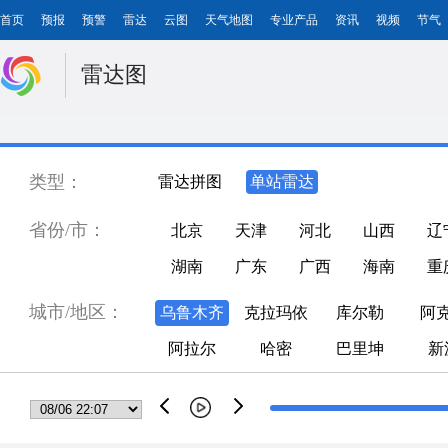
首页
预报
预警
雷达
云图
天气地图
专业产品
资讯
视频
节气
雷达图
类型：
雷达拼图
单站雷达
省份/市：
北京
天津
河北
山西
辽
湖南
广东
广西
海南
重
城市/地区：
乌鲁木齐
克拉玛依
库尔勒
阿
阿拉尔
哈密
巴里坤
新