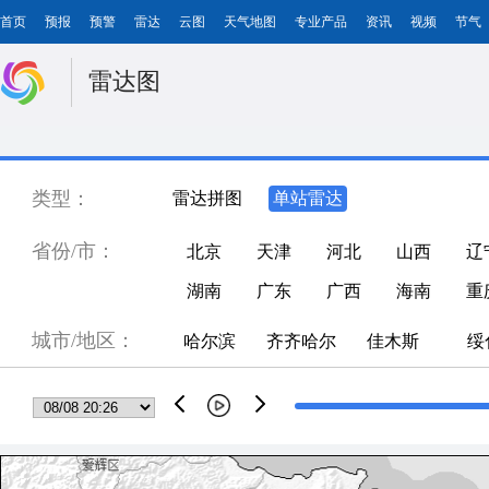
首页
预报
预警
雷达
云图
天气地图
专业产品
资讯
视频
节气
雷达图
类型：
雷达拼图
单站雷达
省份/市：
北京
天津
河北
山西
辽
湖南
广东
广西
海南
重
城市/地区：
哈尔滨
齐齐哈尔
佳木斯
绥