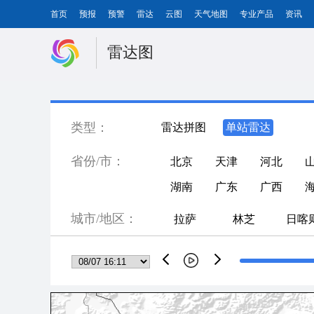
首页
预报
预警
雷达
云图
天气地图
专业产品
资讯
雷达图
类型：
雷达拼图
单站雷达
省份/市：
北京
天津
河北
湖南
广东
广西
城市/地区：
拉萨
林芝
日喀