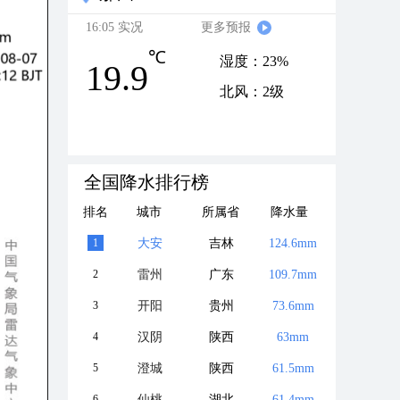
16:05 实况
更多预报
℃
湿度：23%
19.9
北风：2级
全国降水排行榜
排名
城市
所属省
降水量
1
大安
吉林
124.6mm
2
雷州
广东
109.7mm
3
开阳
贵州
73.6mm
4
汉阴
陕西
63mm
5
澄城
陕西
61.5mm
6
仙桃
湖北
61.4mm