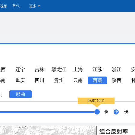
视频
节气
更多
山西
辽宁
吉林
黑龙江
上海
江苏
浙江
海南
重庆
四川
贵州
云南
西藏
陕西
则
那曲
08/07 16:11