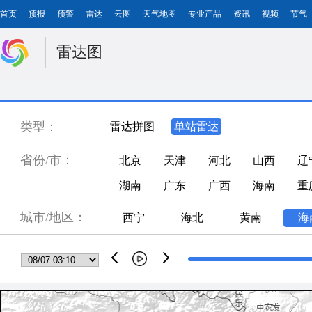
首页
预报
预警
雷达
云图
天气地图
专业产品
资讯
视频
节气
雷达图
类型：
雷达拼图
单站雷达
省份/市：
北京
天津
河北
山西
辽
湖南
广东
广西
海南
重
城市/地区：
西宁
海北
黄南
海