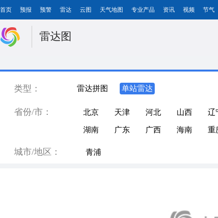
首页
预报
预警
雷达
云图
天气地图
专业产品
资讯
视频
节气
雷达图
类型：
雷达拼图
单站雷达
省份/市：
北京
天津
河北
山西
辽
湖南
广东
广西
海南
重
城市/地区：
青浦