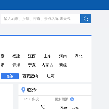
安徽
福建
江西
山东
河南
湖北
甘肃
青海
宁夏
内蒙古
新疆
临沧
西双版纳
红河
临沧
12:50 实况
更多预报
℃
湿度：93%