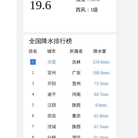
19.6
西风：1级
全国降水排行榜
排名
城市
所属省
降水量
1
大安
吉林
124.6mm
2
雷州
广东
108.8mm
3
开阳
贵州
73.5mm
4
遂平
河南
64.7mm
5
汉阴
陕西
63mm
6
荣昌
重庆
61.8mm
7
澄城
陕西
61.5mm
8
仙桃
湖北
61.4mm