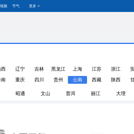
视频
节气
更多
山西
辽宁
吉林
黑龙江
上海
江苏
浙江
海南
重庆
四川
贵州
云南
西藏
陕西
昭通
文山
普洱
丽江
大理