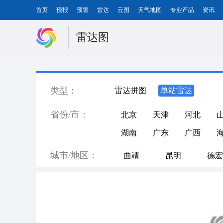
首页
预报
预警
雷达
云图
天气地图
专业产品
资讯
雷达图
类型：
雷达拼图
单站雷达
省份/市：
北京
天津
河北
湖南
广东
广西
城市/地区：
曲靖
昆明
德宏