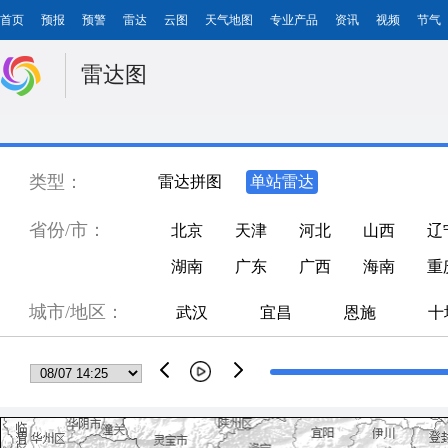
首页
预报
预警
雷达
云图
天气地图
专业产品
资讯
视频
节气
雷达图
类型：
雷达拼图
单站雷达
省份/市：
北京
天津
河北
山西
辽
湖南
广东
广西
海南
重
城市/地区：
武汉
宜昌
恩施
十