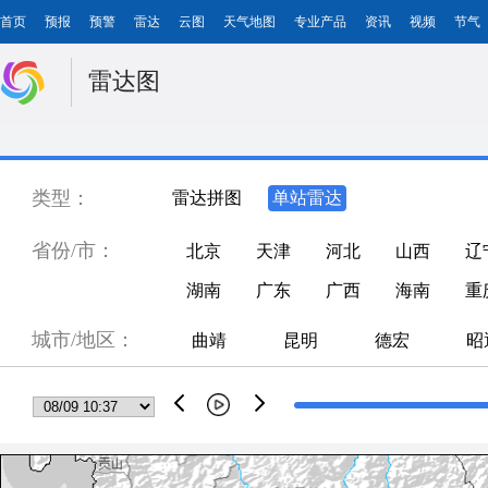
首页
预报
预警
雷达
云图
天气地图
专业产品
资讯
视频
节气
雷达图
类型：
雷达拼图
单站雷达
省份/市：
北京
天津
河北
山西
辽
湖南
广东
广西
海南
重
城市/地区：
曲靖
昆明
德宏
昭