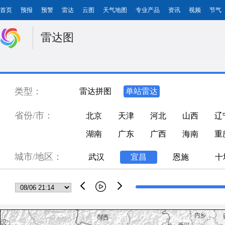
首页
预报
预警
雷达
云图
天气地图
专业产品
资讯
视频
节气
雷达图
类型：
雷达拼图
单站雷达
省份/市：
北京
天津
河北
山西
辽
湖南
广东
广西
海南
重
城市/地区：
武汉
宜昌
恩施
十