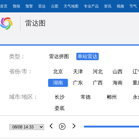
首页
预报
预警
雷达
云图
天气地图
专业产品
资讯
视频
节气
雷达图
类型：
雷达拼图
单站雷达
省份/市：
北京
天津
河北
山西
辽
湖南
广东
广西
海南
重
城市/地区：
长沙
常德
郴州
永
娄底