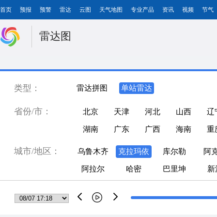
首页
预报
预警
雷达
云图
天气地图
专业产品
资讯
视频
节气
雷达图
类型：
雷达拼图
单站雷达
省份/市：
北京
天津
河北
山西
辽
湖南
广东
广西
海南
重
城市/地区：
乌鲁木齐
克拉玛依
库尔勒
阿
阿拉尔
哈密
巴里坤
新