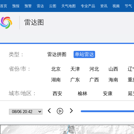
首页
预报
预警
雷达
云图
天气地图
专业产品
资讯
视频
节气
雷达图
类型：
雷达拼图
单站雷达
省份/市：
北京
天津
河北
山西
辽
湖南
广东
广西
海南
重
城市/地区：
西安
榆林
安康
延