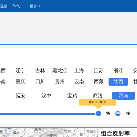
视频
节气
更多
山西
辽宁
吉林
黑龙江
上海
江苏
浙江
海南
重庆
四川
贵州
云南
西藏
陕西
延安
汉中
宝鸡
商洛
渭南
08/07 18:06