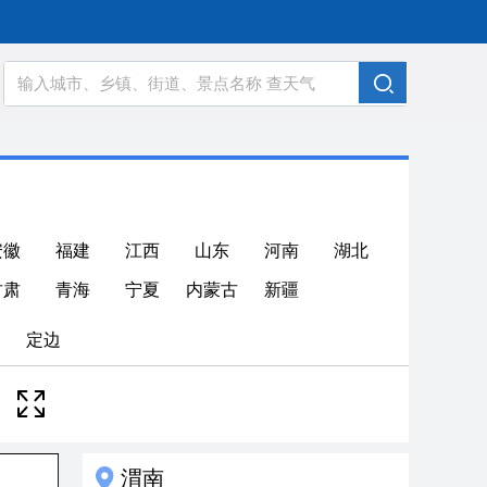
安徽
福建
江西
山东
河南
湖北
甘肃
青海
宁夏
内蒙古
新疆
定边
渭南