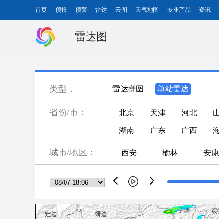
首页
预报
预警
雷达
云图
天气地图
专业产品
资讯
雷达图
类型：
雷达拼图
单站雷达
省份/市：
北京
天津
河北
湖南
广东
广西
城市/地区：
西安
榆林
安康