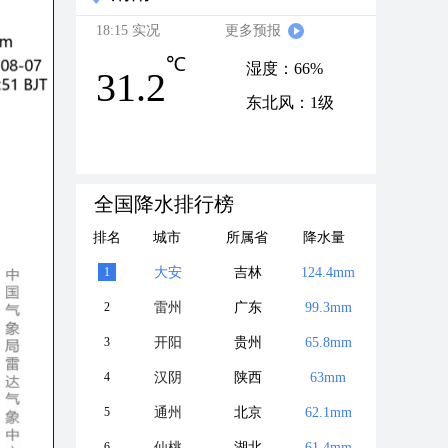
18:15 实况
更多预报
℃
湿度：66%
31.2
东北风：1级
全国降水排行榜
排名
城市
所属省
降水量
1
大安
吉林
124.4mm
2
雷州
广东
99.3mm
3
开阳
贵州
65.8mm
4
汉阴
陕西
63mm
5
通州
北京
62.1mm
6
仙桃
湖北
61.4mm