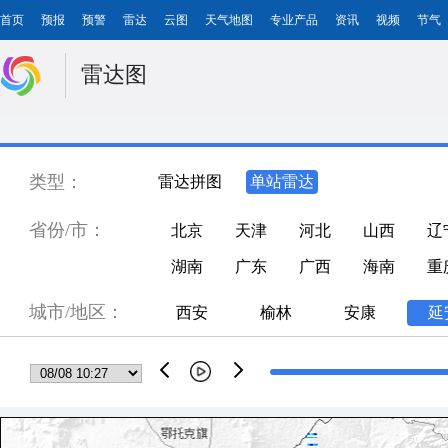
首页
预报
预警
雷达
云图
天气地图
专业产品
资讯
视频
节气
雷达图
类型：
雷达拼图
单站雷达
省份/市：
北京
天津
河北
山西
辽
湖南
广东
广西
海南
重
城市/地区：
西安
榆林
安康
延