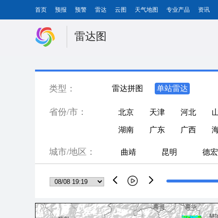
首页
预报
预警
雷达
云图
天气地图
专业产品
资讯
雷达图
类型：
雷达拼图
单站雷达
省份/市：
北京
天津
河北
湖南
广东
广西
城市/地区：
曲靖
昆明
德宏