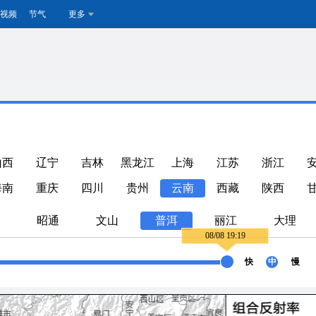
视频
节气
更多
山西
辽宁
吉林
黑龙江
上海
江苏
浙江
海南
重庆
四川
贵州
云南
西藏
陕西
昭通
文山
普洱
丽江
大理
08/08 19:19