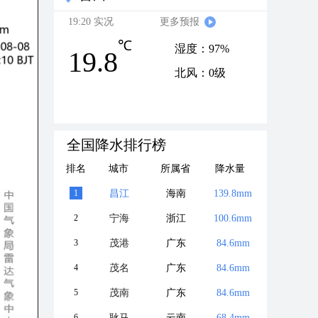
19:20 实况
更多预报
℃
湿度：97%
19.8
北风：0级
全国降水排行榜
排名
城市
所属省
降水量
1
昌江
海南
139.8mm
2
宁海
浙江
100.6mm
3
茂港
广东
84.6mm
4
茂名
广东
84.6mm
5
茂南
广东
84.6mm
6
耿马
云南
68.4mm