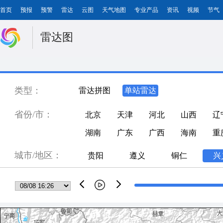
首页
预报
预警
雷达
云图
天气地图
专业产品
资讯
视频
节气
雷达图
类型：
雷达拼图
单站雷达
省份/市：
北京
天津
河北
山西
辽
湖南
广东
广西
海南
重
城市/地区：
贵阳
遵义
铜仁
兴