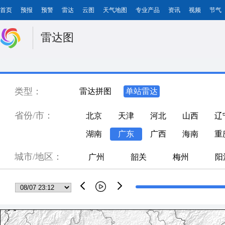
首页
预报
预警
雷达
云图
天气地图
专业产品
资讯
视频
节气
雷达图
类型：
雷达拼图
单站雷达
省份/市：
北京
天津
河北
山西
辽
湖南
广东
广西
海南
重
城市/地区：
广州
韶关
梅州
阳