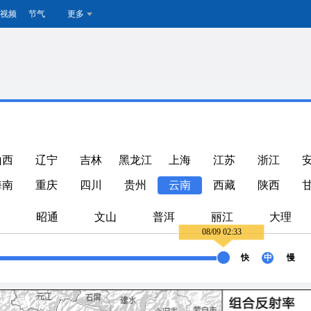
视频
节气
更多
山西
辽宁
吉林
黑龙江
上海
江苏
浙江
海南
重庆
四川
贵州
云南
西藏
陕西
昭通
文山
普洱
丽江
大理
08/09 02:33