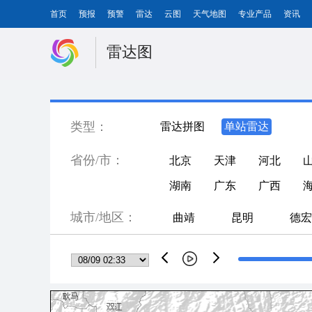
首页
预报
预警
雷达
云图
天气地图
专业产品
资讯
雷达图
类型：
雷达拼图
单站雷达
省份/市：
北京
天津
河北
湖南
广东
广西
城市/地区：
曲靖
昆明
德宏