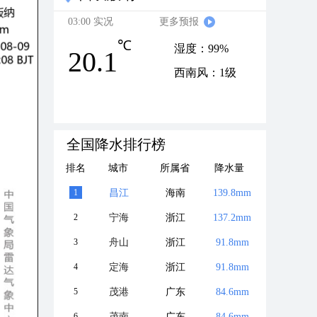
03:00 实况
更多预报
℃
湿度：99%
20.1
西南风：1级
全国降水排行榜
排名
城市
所属省
降水量
1
昌江
海南
139.8mm
2
宁海
浙江
137.2mm
3
舟山
浙江
91.8mm
4
定海
浙江
91.8mm
5
茂港
广东
84.6mm
6
茂南
广东
84.6mm