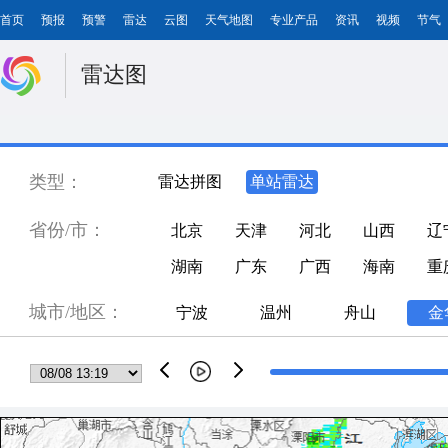
首页
预报
预警
雷达
云图
天气地图
专业产品
资讯
视频
节气
雷达图
类型：
雷达拼图
单站雷达
省份/市：
北京
天津
河北
山西
辽
湖南
广东
广西
海南
重
城市/地区：
宁波
温州
舟山
金