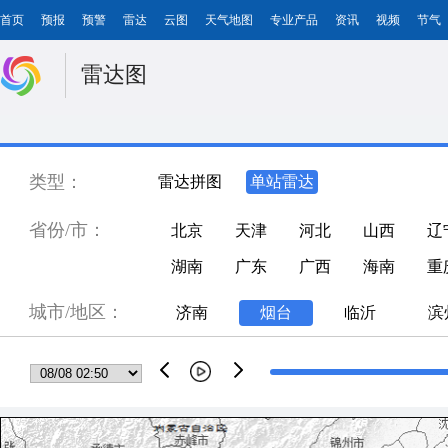
首页
预报
预警
雷达
云图
天气地图
专业产品
资讯
视频
节气
雷达图
类型：
雷达拼图
单站雷达
省份/市：
北京
天津
河北
山西
辽
湖南
广东
广西
海南
重
城市/地区：
济南
烟台
临沂
滨