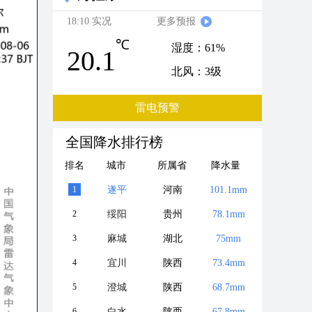
18:10 实况
更多预报
℃
湿度：61%
20.1
北风：3级
雷电预警
全国降水排行榜
排名
城市
所属省
降水量
1
遂平
河南
101.1mm
2
绥阳
贵州
78.1mm
3
麻城
湖北
75mm
4
宜川
陕西
73.4mm
5
澄城
陕西
68.7mm
6
白水
陕西
67.8mm