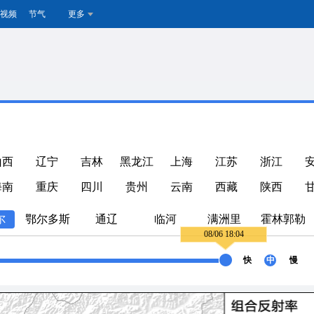
视频
节气
更多
山西
辽宁
吉林
黑龙江
上海
江苏
浙江
海南
重庆
四川
贵州
云南
西藏
陕西
尔
鄂尔多斯
通辽
临河
满洲里
霍林郭勒
08/06 18:04