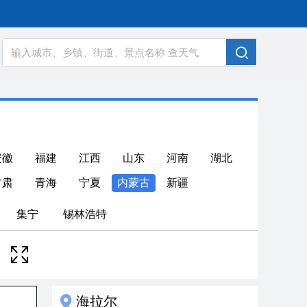
安徽
福建
江西
山东
河南
湖北
甘肃
青海
宁夏
内蒙古
新疆
集宁
锡林浩特
海拉尔