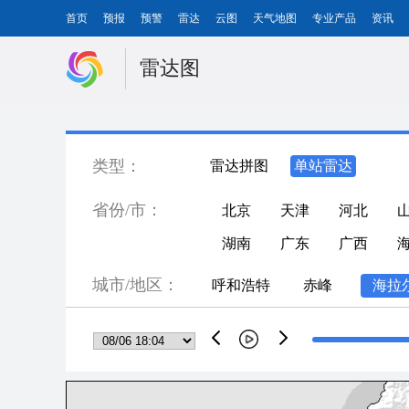
首页
预报
预警
雷达
云图
天气地图
专业产品
资讯
雷达图
类型：
雷达拼图
单站雷达
省份/市：
北京
天津
河北
湖南
广东
广西
城市/地区：
呼和浩特
赤峰
海拉