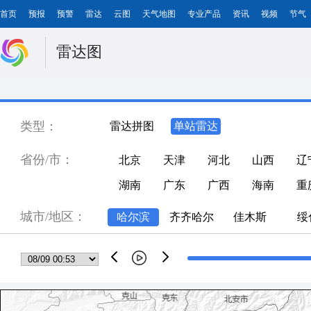
首页
预报
预警
雷达
云图
天气地图
专业产品
资讯
视频
节气
雷达图
类型：
雷达拼图
单站雷达
省份/市：
北京
天津
河北
山西
辽
湖南
广东
广西
海南
重
城市/地区：
哈尔滨
齐齐哈尔
佳木斯
绥