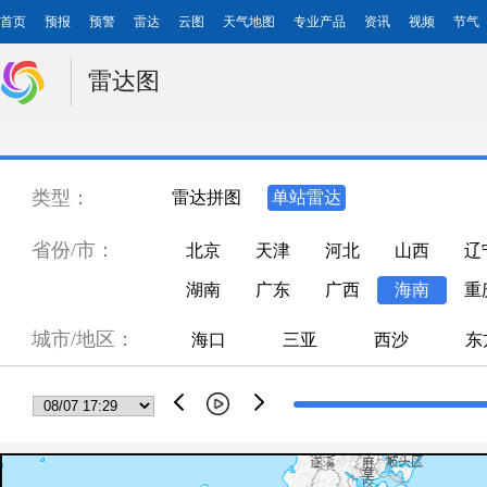
首页
预报
预警
雷达
云图
天气地图
专业产品
资讯
视频
节气
雷达图
类型：
雷达拼图
单站雷达
省份/市：
北京
天津
河北
山西
辽
湖南
广东
广西
海南
重
城市/地区：
海口
三亚
西沙
东