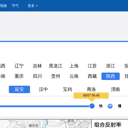
视频
节气
更多
山西
辽宁
吉林
黑龙江
上海
江苏
浙江
海南
重庆
四川
贵州
云南
西藏
陕西
延安
汉中
宝鸡
商洛
渭南
08/07 06:40