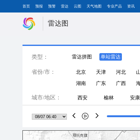
首页
预报
预警
雷达
云图
天气地图
专业产品
资讯
雷达图
类型：
雷达拼图
单站雷达
省份/市：
北京
天津
河北
湖南
广东
广西
城市/地区：
西安
榆林
安康