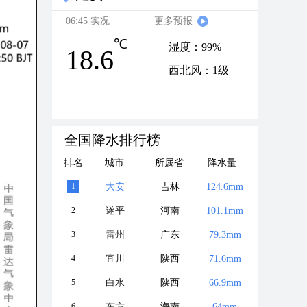
06:45 实况
更多预报
℃
湿度：99%
18.6
西北风：1级
全国降水排行榜
排名
城市
所属省
降水量
1
大安
吉林
124.6mm
2
遂平
河南
101.1mm
3
雷州
广东
79.3mm
4
宜川
陕西
71.6mm
5
白水
陕西
66.9mm
6
东方
海南
64mm