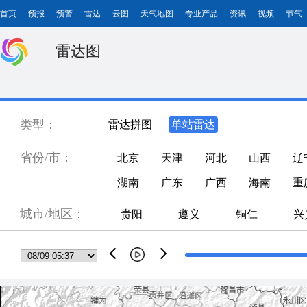
首页
预报
预警
雷达
云图
天气地图
专业产品
资讯
视频
节气
雷达图
类型：
雷达拼图
单站雷达
省份/市：
北京
天津
河北
山西
辽
湖南
广东
广西
海南
重
城市/地区：
贵阳
遵义
铜仁
兴