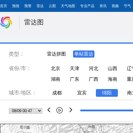
首页
预报
预警
雷达
云图
天气地图
专业产品
资讯
视频
节气
雷达图
类型：
雷达拼图
单站雷达
省份/市：
北京
天津
河北
山西
辽
湖南
广东
广西
海南
重
城市/地区：
成都
宜宾
绵阳
南