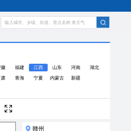
安徽
福建
江西
山东
河南
湖北
甘肃
青海
宁夏
内蒙古
新疆
赣州