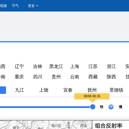
视频
节气
更多
山西
辽宁
吉林
黑龙江
上海
江苏
浙江
海南
重庆
四川
贵州
云南
西藏
陕西
九江
上饶
宜春
抚州
景德镇
08/06 08:36