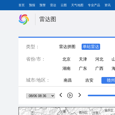
首页
预报
预警
雷达
云图
天气地图
专业产品
资讯
雷达图
类型：
雷达拼图
单站雷达
省份/市：
北京
天津
河北
湖南
广东
广西
城市/地区：
南昌
吉安
赣州