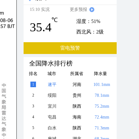
15:10 实况
更多预报
℃
湿度：51%
35.4
西北风：2级
雷电预警
全国降水排行榜
排名
城市
所属省
降水量
1
遂平
河南
101.1mm
2
绥阳
贵州
78.1mm
3
宜川
陕西
75.2mm
4
屯昌
海南
72.4mm
5
白水
陕西
71.3mm
6
麻城
湖北
68.3mm