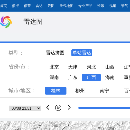
首页
预报
预警
雷达
云图
天气地图
专业产品
资讯
视频
节气
雷达图
类型：
雷达拼图
单站雷达
省份/市：
北京
天津
河北
山西
辽
湖南
广东
广西
海南
重
城市/地区：
桂林
柳州
南宁
百