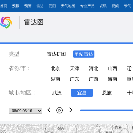
首页
预报
预警
雷达
云图
天气地图
专业产品
资讯
视频
节气
雷达图
类型：
雷达拼图
单站雷达
省份/市：
北京
天津
河北
山西
辽
湖南
广东
广西
海南
重
城市/地区：
武汉
宜昌
恩施
十