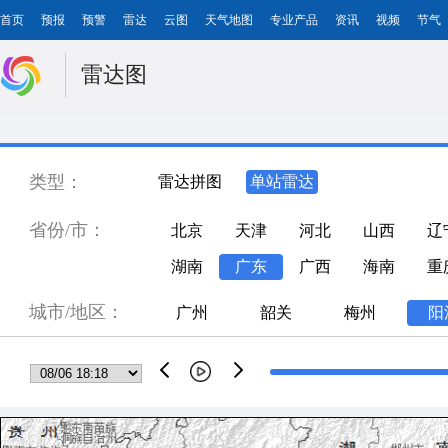
首页
预报
预警
雷达
云图
天气地图
专业产品
资讯
视频
节气
雷达图
类型：
雷达拼图
单站雷达
省份/市：
北京
天津
河北
山西
辽
湖南
广东
广西
海南
重
城市/地区：
广州
韶关
梅州
阳