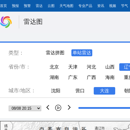
首页
预报
预警
雷达
云图
天气地图
专业产品
资讯
视频
节气
雷达图
类型：
雷达拼图
单站雷达
省份/市：
北京
天津
河北
山西
辽
湖南
广东
广西
海南
重
城市/地区：
沈阳
营口
大连
朝