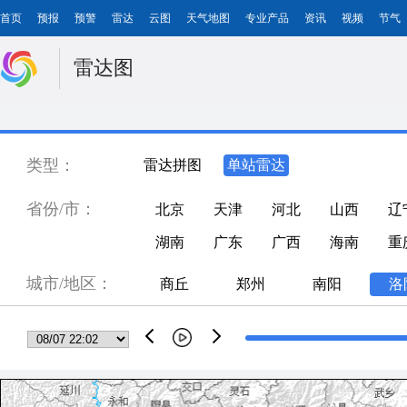
首页
预报
预警
雷达
云图
天气地图
专业产品
资讯
视频
节气
雷达图
类型：
雷达拼图
单站雷达
省份/市：
北京
天津
河北
山西
辽
湖南
广东
广西
海南
重
城市/地区：
商丘
郑州
南阳
洛