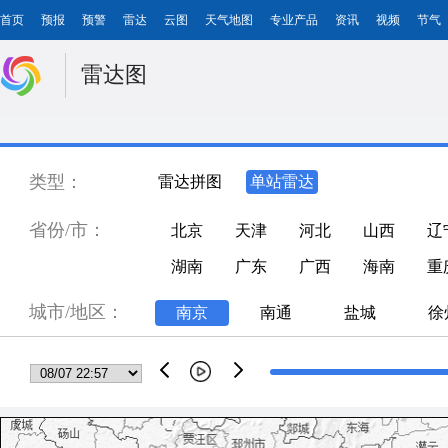
首页
预报
预警
雷达
云图
天气地图
专业产品
资讯
视频
节气
雷达图
类型：
雷达拼图
单站雷达
省份/市：
北京
天津
河北
山西
辽
湖南
广东
广西
海南
重
城市/地区：
南京
南通
盐城
徐