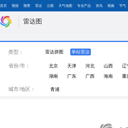
首页
预报
预警
雷达
云图
天气地图
专业产品
资讯
视频
节气
雷达图
类型：
雷达拼图
单站雷达
省份/市：
北京
天津
河北
山西
辽
湖南
广东
广西
海南
重
城市/地区：
青浦