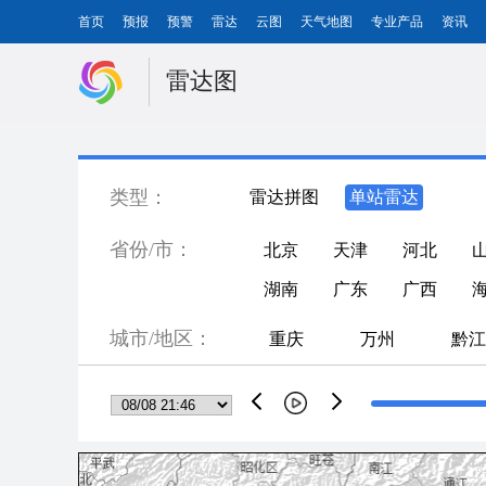
首页
预报
预警
雷达
云图
天气地图
专业产品
资讯
雷达图
类型：
雷达拼图
单站雷达
省份/市：
北京
天津
河北
湖南
广东
广西
城市/地区：
重庆
万州
黔江