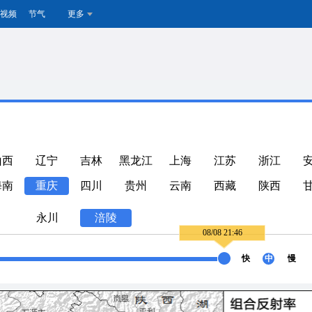
视频
节气
更多
山西
辽宁
吉林
黑龙江
上海
江苏
浙江
海南
重庆
四川
贵州
云南
西藏
陕西
永川
涪陵
08/08 21:46