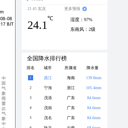
21:45 实况
更多预报
℃
湿度：97%
24.1
东南风：2级
全国降水排行榜
排名
城市
所属省
降水量
1
昌江
海南
139.8mm
2
宁海
浙江
105.4mm
3
茂港
广东
84.6mm
4
茂南
广东
84.6mm
5
茂名
广东
84.6mm
6
耿马
云南
68.6mm